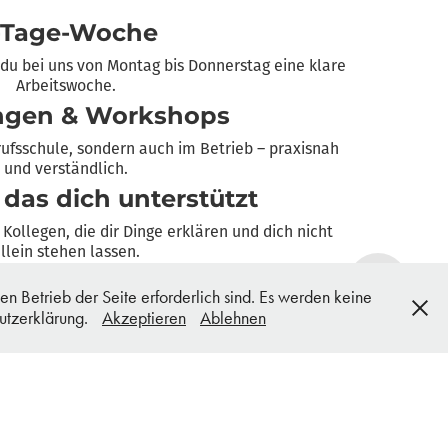
-Tage-Woche
du bei uns von Montag bis Donnerstag eine klare
Arbeitswoche.
ngen & Workshops
erufsschule, sondern auch im Betrieb – praxisnah
und verständlich.
 das dich unterstützt
Kollegen, die dir Dinge erklären und dich nicht
llein stehen lassen.
insame Events
 Betrieb der Seite erforderlich sind. Es werden keine
r und Grillabende sorgen dafür, dass du auch
hutzerklärung.
Akzeptieren
Ablehnen
lich im Team ankommst.