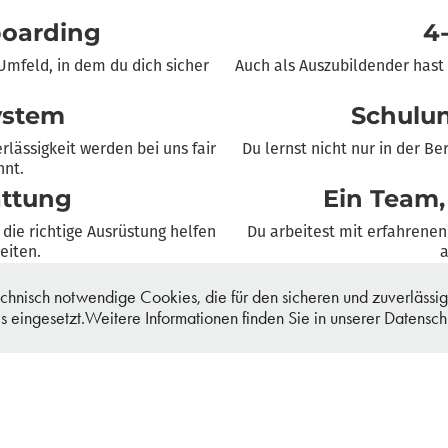
boarding
4
Umfeld, in dem du dich sicher
Auch als Auszubildender hast 
.
ystem
Schulu
lässigkeit werden bei uns fair
Du lernst nicht nur in der B
hnt.
ttung
Ein Team,
ie richtige Ausrüstung helfen
Du arbeitest mit erfahrenen 
eiten.
a
svorsorge
Geme
nisch notwendige Cookies, die für den sicheren und zuverlässigen
u deiner späteren finanziellen
Sommerfest, Weihnachtsfeie
 eingesetzt.Weitere Informationen finden Sie in unserer Datensc
mensch